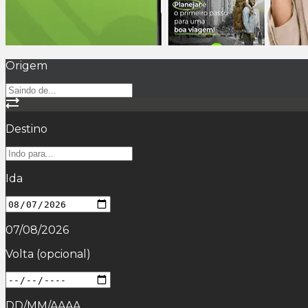
Origem
Destino
Ida
07/08/2026
Volta
(opcional)
DD/MM/AAAA