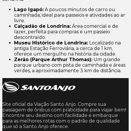
Lago Igapó:
A poucos minutos de carro ou
caminhada, ideal para passeios e atividades ao ar
livre.
Calçadão de Londrina:
Área comercial e de
lazer, perfeita para compras e um passeio
descontraído.
Museu Histórico de Londrina:
Localizado na
antiga Estação Ferroviária, a cerca de 1 km,
oferece um mergulho na história da cidade.
Zerão (Parque Arthur Thomas):
Um grande
parque urbano com pista de caminhada e áreas
verdes, a aproximadamente 3 km de distância.
Site oficial da Viação Santo Anjo. Compre sua
passagem de ônibus com praticidade para viajar bem!
Encontre seu destino com facilidade e embarque
para as melhores rotas com o padrão de qualidade
que só a Santo Anjo oferece.