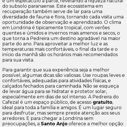
é um espetáculo à parte, revelando a riqueza natural
do subsolo paranaense. Este ecossistema em
recuperação também serve de lar para uma
diversidade de fauna e flora, tornando cada visita uma
oportunidade de observação e aprendizado. O clima
em Londrina é tipicamente tropical, com verões
quentes e úmidos e invernos mais amenos e secos, o
que torna a Pedreira um destino agradável na maior
parte do ano. Para aproveitar a melhor luz e as
temperaturas mais confortáveis, o final da tarde e o
início da manhã são os horários mais recomendados
para sua visita.
Para garantir que sua experiência seja a melhor
possível, algumas dicas são valiosas. Use roupas leves e
confortáveis, adequadas para atividades físicas, e
calçados fechados para caminhada. Não se esqueça
de levar água para se hidratar e protetor solar,
especialmente em dias de sol intenso. A Pedreira do
Cafezal é um espaço público, de acesso
gratuito
,
ideal para toda a família e amigos. É um lugar seguro
para desfrutar, mas sempre preste atenção aos seus
arredores. E para chegar a Londrina sem
preocupações, a
Santo Anjo
oferece a melhor opção: