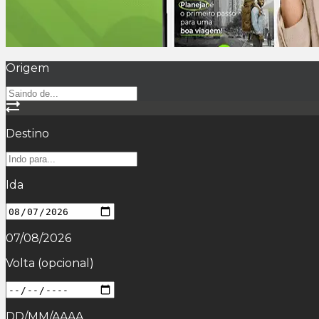
Origem
Destino
Ida
07/08/2026
Volta
(opcional)
DD/MM/AAAA