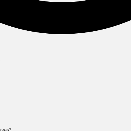
.
uvas?