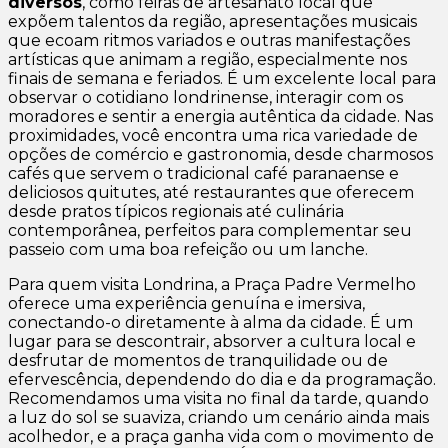
diversos
, como feiras de artesanato local que
expõem talentos da região, apresentações musicais
que ecoam ritmos variados e outras manifestações
artísticas que animam a região, especialmente nos
finais de semana e feriados. É um excelente local para
observar o cotidiano londrinense, interagir com os
moradores e sentir a energia autêntica da cidade. Nas
proximidades, você encontra uma rica variedade de
opções de comércio e gastronomia, desde charmosos
cafés que servem o tradicional café paranaense e
deliciosos quitutes, até restaurantes que oferecem
desde pratos típicos regionais até culinária
contemporânea, perfeitos para complementar seu
passeio com uma boa refeição ou um lanche.
Para quem visita Londrina, a Praça Padre Vermelho
oferece uma experiência genuína e imersiva,
conectando-o diretamente à alma da cidade. É um
lugar para se descontrair, absorver a cultura local e
desfrutar de momentos de tranquilidade ou de
efervescência, dependendo do dia e da programação.
Recomendamos uma visita no final da tarde, quando
a luz do sol se suaviza, criando um cenário ainda mais
acolhedor, e a praça ganha vida com o movimento de