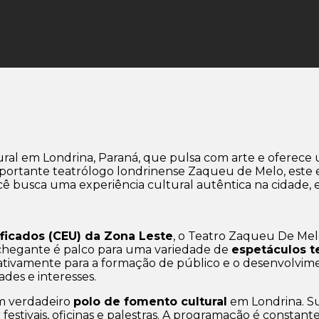
ral em Londrina, Paraná, que pulsa com arte e oferece 
tante teatrólogo londrinense Zaqueu de Melo, este esp
cê busca uma experiência cultural autêntica na cidade, e
ificados (CEU) da Zona Leste
, o Teatro Zaqueu De Me
nchegante é palco para uma variedade de
espetáculos te
icativamente para a formação de público e o desenvolvim
ades e interesses.
m verdadeiro
polo de fomento cultural
em Londrina. S
festivais, oficinas e palestras. A programação é consta