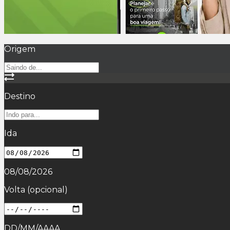
Origem
Destino
Ida
08/08/2026
Volta
(opcional)
DD/MM/AAAA