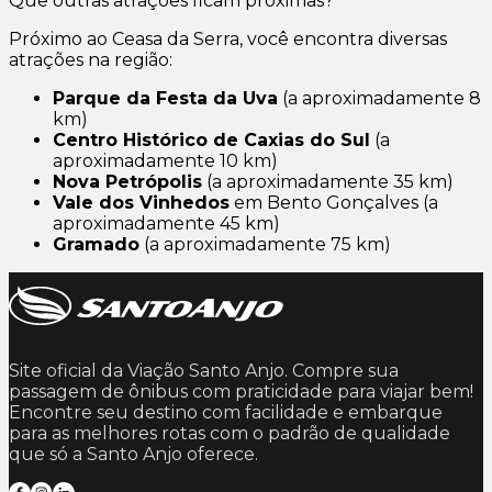
Que outras atrações ficam próximas?
Próximo ao Ceasa da Serra, você encontra diversas
atrações na região:
Parque da Festa da Uva
(a aproximadamente 8
km)
Centro Histórico de Caxias do Sul
(a
aproximadamente 10 km)
Nova Petrópolis
(a aproximadamente 35 km)
Vale dos Vinhedos
em Bento Gonçalves (a
aproximadamente 45 km)
Gramado
(a aproximadamente 75 km)
Site oficial da Viação Santo Anjo. Compre sua
passagem de ônibus com praticidade para viajar bem!
Encontre seu destino com facilidade e embarque
para as melhores rotas com o padrão de qualidade
que só a Santo Anjo oferece.