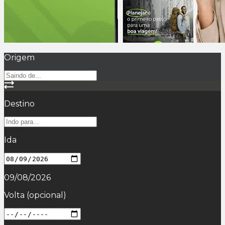
Origem
Destino
Ida
09/08/2026
Volta
(opcional)