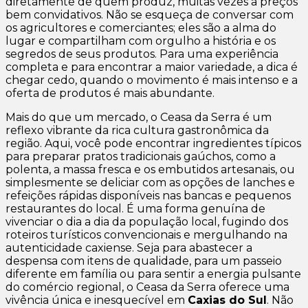
diretamente de quem produz, muitas vezes a preços
bem convidativos. Não se esqueça de conversar com
os agricultores e comerciantes; eles são a alma do
lugar e compartilham com orgulho a história e os
segredos de seus produtos. Para uma experiência
completa e para encontrar a maior variedade, a dica é
chegar cedo, quando o movimento é mais intenso e a
oferta de produtos é mais abundante.
Mais do que um mercado, o Ceasa da Serra é um
reflexo vibrante da rica cultura gastronômica da
região. Aqui, você pode encontrar ingredientes típicos
para preparar pratos tradicionais gaúchos, como a
polenta, a massa fresca e os embutidos artesanais, ou
simplesmente se deliciar com as opções de lanches e
refeições rápidas disponíveis nas bancas e pequenos
restaurantes do local. É uma forma genuína de
vivenciar o dia a dia da população local, fugindo dos
roteiros turísticos convencionais e mergulhando na
autenticidade caxiense. Seja para abastecer a
despensa com itens de qualidade, para um passeio
diferente em família ou para sentir a energia pulsante
do comércio regional, o Ceasa da Serra oferece uma
vivência única e inesquecível em
Caxias do Sul
. Não