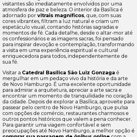
visitantes são imediatamente envolvidos por uma
atmosfera de paz e beleza. O interior da Basílica é
adornado por
vitrais magníficos
, que, com suas
cores vibrantes, filtram a luz natural e criam um
espetáculo visual, contando histórias sagradas e
momentos de fé. Cada detalhe, desde o altar-mor até
os confessionários e as imagens sacras, foi pensado
para inspirar devoção e contemplação, transformando
a visita em uma experiência espiritual e cultural
enriquecedora para todos, independentemente de
sua fé.
Visitar a
Catedral Basílica São Luiz Gonzaga
é
mergulhar em um pedaço vivo da história e da arte
de Novo Hamburgo. É uma excelente oportunidade
para admirar a arquitetura, apreciar a arte sacra e
encontrar um momento de tranquilidade no coração
da cidade. Depois de explorar a Basílica, aproveite para
passear pelo centro de Novo Hamburgo, que pulsa
com opções de comércio, restaurantes charmosos e
outros pontos históricos que valem a pena conhecer.
Para garantir uma viagem confortável e sem
preocupações até Novo Hamburgo, a melhor opção é
comprar sua passagem de ônibus online
com a