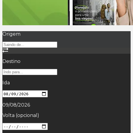
Origem
Destino
Ida
09/08/2026
Volta
(opcional)