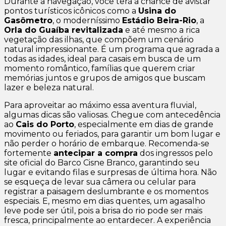
Durante a navegação, você terá a chance de avistar
pontos turísticos icônicos como a
Usina do
Gasômetro
, o moderníssimo
Estádio Beira-Rio
, a
Orla do Guaíba revitalizada
e até mesmo a rica
vegetação das ilhas, que compõem um cenário
natural impressionante. É um programa que agrada a
todas as idades, ideal para casais em busca de um
momento romântico, famílias que querem criar
memórias juntos e grupos de amigos que buscam
lazer e beleza natural.
Para aproveitar ao máximo essa aventura fluvial,
algumas dicas são valiosas. Chegue com antecedência
ao
Cais do Porto
, especialmente em dias de grande
movimento ou feriados, para garantir um bom lugar e
não perder o horário de embarque. Recomenda-se
fortemente
antecipar a compra
dos ingressos pelo
site oficial do Barco Cisne Branco, garantindo seu
lugar e evitando filas e surpresas de última hora. Não
se esqueça de levar sua câmera ou celular para
registrar a paisagem deslumbrante e os momentos
especiais. E, mesmo em dias quentes, um agasalho
leve pode ser útil, pois a brisa do rio pode ser mais
fresca, principalmente ao entardecer. A experiência