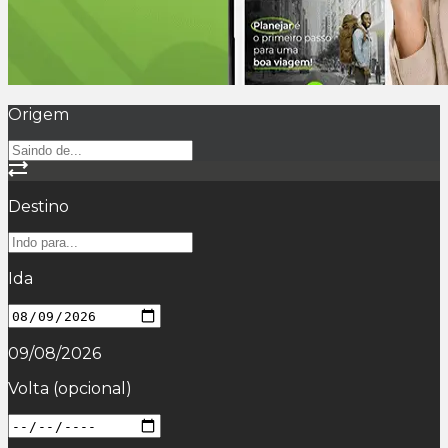
Origem
Destino
Ida
09/08/2026
Volta
(opcional)