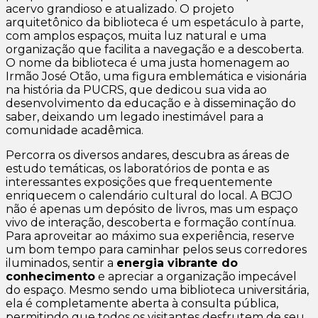
acervo grandioso e atualizado. O projeto
arquitetônico da biblioteca é um espetáculo à parte,
com amplos espaços, muita luz natural e uma
organização que facilita a navegação e a descoberta.
O nome da biblioteca é uma justa homenagem ao
Irmão José Otão, uma figura emblemática e visionária
na história da PUCRS, que dedicou sua vida ao
desenvolvimento da educação e à disseminação do
saber, deixando um legado inestimável para a
comunidade acadêmica.
Percorra os diversos andares, descubra as áreas de
estudo temáticas, os laboratórios de ponta e as
interessantes exposições que frequentemente
enriquecem o calendário cultural do local. A BCJO
não é apenas um depósito de livros, mas um espaço
vivo de interação, descoberta e formação contínua.
Para aproveitar ao máximo sua experiência, reserve
um bom tempo para caminhar pelos seus corredores
iluminados, sentir a
energia vibrante do
conhecimento
e apreciar a organização impecável
do espaço. Mesmo sendo uma biblioteca universitária,
ela é completamente aberta à consulta pública,
permitindo que todos os visitantes desfrutem de seu