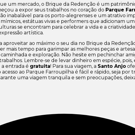
e um mercado, o Brique da Redenção é um patrimônio c
meçou a expor seus trabalhos no coração do
Parque Far
 inabalável para os porto-alegrenses e um atrativo impe
 mímicos, estátuas vivas e performers que adicionam um
lturas se encontram para celebrar a vida e a criatividad
xpressão artística.
a aproveitar ao máximo o seu dia no Brique da Redenção,
 e ter mais tempo para garimpar as melhores peças e arte
te caminhada e exploração. Não hesite em pechinchar am
trabalhos. Lembre-se de levar dinheiro em espécie, pois, 
 a entrada é
gratuita
! Para sua viagem, a
Santo Anjo
ofe
acesso ao Parque Farroupilha é fácil e rápido, seja por t
rante uma viagem tranquila e sem preocupações, deixa