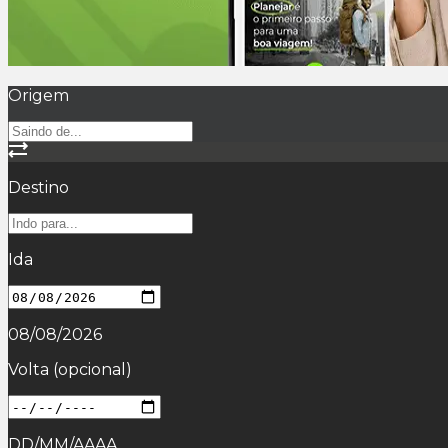
Origem
Destino
Ida
08/08/2026
Volta
(opcional)
DD/MM/AAAA