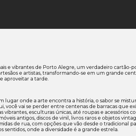
ais e vibrantes de Porto Alegre, um verdadeiro cartão-p
rtesãos e artistas, transformando-se em um grande centr
e aproveitar a tarde.
lugar onde a arte encontra a história, o sabor se mist
 você vai se perder entre centenas de barracas que exibe
as vibrantes, esculturas únicas, até roupas e acessórios
eis antigos, discos de vinil, livros raros e objetos vin
omidas de rua, com opções que vão desde o tradicional pa
os sentidos, onde a diversidade é a grande estrela.