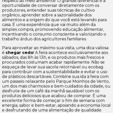
respeito ao meio ambiente. O grande diferencial é a
oportunidade de conversar diretamente com os
produtores, entender suas técnicas de cultivo
orgânico, aprender sobre a sazonalidade dos
alimentos e a origem do que você está levando para
casa. É uma experiência que vai muito além da
simples compra, promovendo educação alimentar,
incentivando o consumo consciente e valorizando o
trabalho árduo dos agricultores familiares.
Para aproveitar ao máximo sua visita, uma dica valiosa
é
chegar cedo
! A feira acontece exclusivamente aos
sábados, das 8h às 13h, e os produtos mais frescos e
procurados costumam acabar rapidamente. Não se
esqueça de levar sua sacola retornável ou ecobag
para contribuir com a sustentabilidade e evitar o uso
de plásticos descartáveis. Combine sua ida à feira com
um passeio relaxante pelo
Parque Moinhos de Vento
,
um dos mais charmosos e bem cuidados da cidade, ou
desfrute de um café da manhã saudável com os
produtos deliciosos que acabou de comprar. É uma
excelente forma de começar o fim de semana com
energia, sabor e bem-estar, apoiando a economia local
e desfrutando de uma alimentação de qualidade