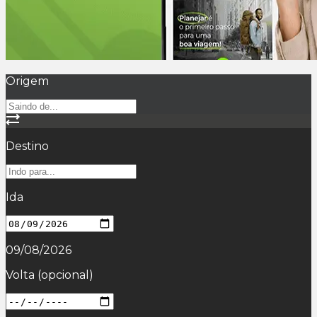
Origem
Destino
Ida
09/08/2026
Volta
(opcional)