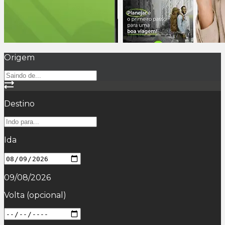
Origem
Destino
Ida
09/08/2026
Volta
(opcional)