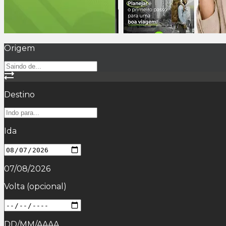
Origem
Destino
Ida
07/08/2026
Volta
(opcional)
DD/MM/AAAA