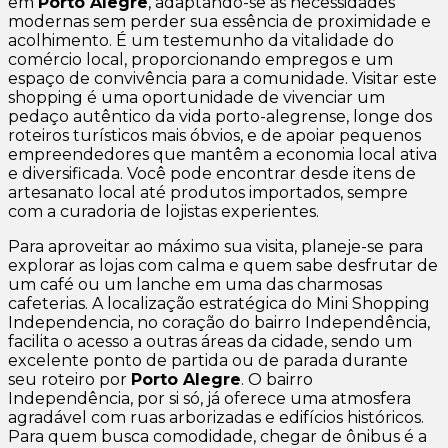
em
Porto Alegre
, adaptando-se às necessidades
modernas sem perder sua essência de proximidade e
acolhimento. É um testemunho da vitalidade do
comércio local, proporcionando empregos e um
espaço de convivência para a comunidade. Visitar este
shopping é uma oportunidade de vivenciar um
pedaço autêntico da vida porto-alegrense, longe dos
roteiros turísticos mais óbvios, e de apoiar pequenos
empreendedores que mantêm a economia local ativa
e diversificada. Você pode encontrar desde itens de
artesanato local até produtos importados, sempre
com a curadoria de lojistas experientes.
Para aproveitar ao máximo sua visita, planeje-se para
explorar as lojas com calma e quem sabe desfrutar de
um café ou um lanche em uma das charmosas
cafeterias. A localização estratégica do Mini Shopping
Independencia, no coração do bairro Independência,
facilita o acesso a outras áreas da cidade, sendo um
excelente ponto de partida ou de parada durante
seu roteiro por
Porto Alegre
. O bairro
Independência, por si só, já oferece uma atmosfera
agradável com ruas arborizadas e edifícios históricos.
Para quem busca comodidade, chegar de ônibus é a