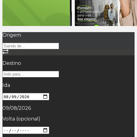
Origem
Destino
Ida
09/08/2026
Volta
(opcional)