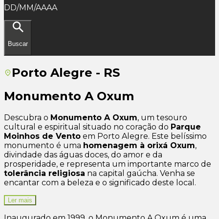
DD/MM/AAAA
Buscar
Porto Alegre - RS
Monumento A Oxum
Descubra o
Monumento A Oxum
, um tesouro
cultural e espiritual situado no coração do
Parque
Moinhos de Vento
em Porto Alegre. Este belíssimo
monumento é uma
homenagem à orixá Oxum
,
divindade das águas doces, do amor e da
prosperidade, e representa um importante marco de
tolerância religiosa
na capital gaúcha. Venha se
encantar com a beleza e o significado deste local.
Ler mais
Inaugurado em 1999, o Monumento A Oxum é uma