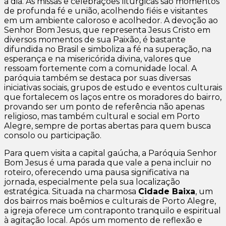
a dia. As missas e celebrações litúrgicas são momentos
de profunda fé e união, acolhendo fiéis e visitantes
em um ambiente caloroso e acolhedor. A devoção ao
Senhor Bom Jesus, que representa Jesus Cristo em
diversos momentos de sua Paixão, é bastante
difundida no Brasil e simboliza a fé na superação, na
esperança e na misericórida divina, valores que
ressoam fortemente com a comunidade local. A
paróquia também se destaca por suas diversas
iniciativas sociais, grupos de estudo e eventos culturais
que fortalecem os laços entre os moradores do bairro,
provando ser um ponto de referência não apenas
religioso, mas também cultural e social em Porto
Alegre, sempre de portas abertas para quem busca
consolo ou participação.
Para quem visita a capital gaúcha, a Paróquia Senhor
Bom Jesus é uma parada que vale a pena incluir no
roteiro, oferecendo uma pausa significativa na
jornada, especialmente pela sua localização
estratégica. Situada na charmosa
Cidade Baixa
, um
dos bairros mais boêmios e culturais de Porto Alegre,
a igreja oferece um contraponto tranquilo e espiritual
à agitação local. Após um momento de reflexão e