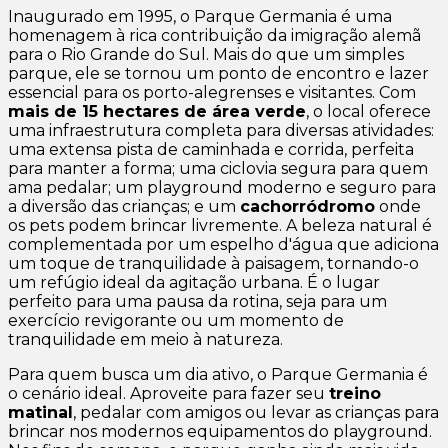
Inaugurado em 1995, o Parque Germania é uma
homenagem à rica contribuição da imigração alemã
para o Rio Grande do Sul. Mais do que um simples
parque, ele se tornou um ponto de encontro e lazer
essencial para os porto-alegrenses e visitantes. Com
mais de 15 hectares de área verde
, o local oferece
uma infraestrutura completa para diversas atividades:
uma extensa pista de caminhada e corrida, perfeita
para manter a forma; uma ciclovia segura para quem
ama pedalar; um playground moderno e seguro para
a diversão das crianças; e um
cachorródromo
onde
os pets podem brincar livremente. A beleza natural é
complementada por um espelho d'água que adiciona
um toque de tranquilidade à paisagem, tornando-o
um refúgio ideal da agitação urbana. É o lugar
perfeito para uma pausa da rotina, seja para um
exercício revigorante ou um momento de
tranquilidade em meio à natureza.
Para quem busca um dia ativo, o Parque Germania é
o cenário ideal. Aproveite para fazer seu
treino
matinal
, pedalar com amigos ou levar as crianças para
brincar nos modernos equipamentos do playground.