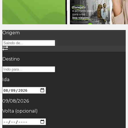
Origem
Destino
Ida
09/08/2026
Volta
(opcional)