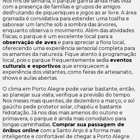
Nos fins de semana, o parque ganha ainda mais vida
com a presença de famílias e grupos de amigos
desfrutando de piqueniques e jogos ao ar livre. A área
gramada é convidativa para estender uma toalha e
saborear um lanche sob a sombra das árvores,
enquanto observa o movimento. Além das atividades
físicas, o parque é um excelente local para a
observação de aves
e para apreciar a flora local,
oferecendo uma experiência sensorial completa para
os amantes da natureza. Fique atento à programação
local, pois o parque frequentemente sedia
eventos
culturais e esportivos
que enriquecem a
experiência dos visitantes, como feiras de artesanato,
shows e aulas abertas.
O clima em Porto Alegre pode variar bastante, então,
ao planejar sua visita, verifique a previsão do tempo.
Nos meses mais quentes, de dezembro a março, o sol
gaúcho pede protetor solar, chapéu e bastante
hidratação. Já nos dias mais amenos do outono e
primavera, o parque é ainda mais convidativo para
longas caminhadas.
Comprar sua passagem de
ônibus online
com a Santo Anjo é a forma mais
inteligente e confortável de chegar a Porto Alegre.