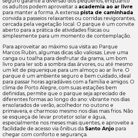
seguro garante a diversão dos pequenos, enquanto
os adultos podem aproveitar a
academia ao ar livre
para manter a forma. A extensa
pista de caminhada
convida a passeios relaxantes ou corridas revigorantes,
cercada pela vegetação local. O parque é um convite
aberto para a prática de atividades físicas ou
simplesmente para um momento de contemplação.
Para aproveitar ao máximo sua visita ao Parque
Marcos Rubin, algumas dicas são valiosas. Leve uma
canga ou toalha para desfrutar da grama, um bom
livro para ler sob a sombra das árvores, ou até mesmo
um kit de piquenique para um almoço ao ar livre. O
parque é um ambiente seguro e bem cuidado, ideal
para passar horas agradáveis com a família e amigos. O
clima de Porto Alegre, com suas estações bem
definidas, permite que o parque seja apreciado de
diferentes formas ao longo do ano: vibrante nos dias
ensolarados de verão, acolhedor no outono e
primavera, e charmoso mesmo nos dias mais frios. Não
se esqueça de levar protetor solar e água,
especialmente nos meses mais quentes, e aproveite a
facilidade de acesso via ônibus da
Santo Anjo
para
chegar com conforto e segurança.