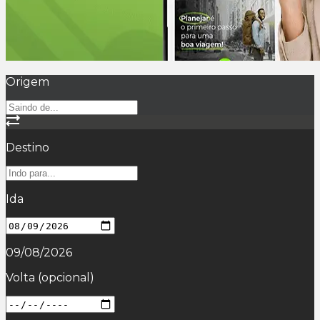
Origem
Destino
Ida
09/08/2026
Volta
(opcional)