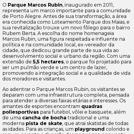
O
Parque Marcos Rubin
, inaugurado em 2011,
representa um marco importante para a comunidade
de Porto Alegre. Antes de sua transformação, a área
era conhecida como Loteamento Parque dos Maias, e
sua revitalização trouxe um novo fôlego para o bairro
Rubem Berta. A escolha do nome homenageia
Marcos Rubin, uma figura respeitada e influente na
política e na comunidade local, ex-vereador da
cidade, que dedicou grande parte de sua vida ao
desenvolvimento social e urbano da região. Com uma
extensão de
5,5 hectares
, o parque foi projetado para
ser um pulmão verde e um centro de lazer,
promovendo a integração social e a qualidade de vida
dos moradores e visitantes.
Ao adentrar o Parque Marcos Rubin, os visitantes se
deparam com uma infraestrutura completa, pensada
para atender a diversas faixas etárias e interesses. Os
amantes de esportes encontram
quadras
poliesportivas
para futebol, vôlei e basquete, além
de uma
cancha de bocha
tradicional e uma
moderna
pista de skate
, que atrai skatistas de todas
as idades. Para as crianças, um
playground
colorido e