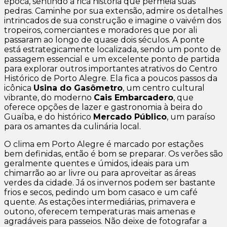
época, sentindo a rica história que permeia suas
pedras. Caminhe por sua extensão, admire os detalhes
intrincados de sua construção e imagine o vaivém dos
tropeiros, comerciantes e moradores que por ali
passaram ao longo de quase dois séculos. A ponte
está estrategicamente localizada, sendo um ponto de
passagem essencial e um excelente ponto de partida
para explorar outros importantes atrativos do Centro
Histórico de Porto Alegre. Ela fica a poucos passos da
icônica
Usina do Gasômetro
, um centro cultural
vibrante, do moderno
Cais Embarcadero
, que
oferece opções de lazer e gastronomia à beira do
Guaíba, e do histórico
Mercado Público
, um paraíso
para os amantes da culinária local.
O clima em Porto Alegre é marcado por estações
bem definidas, então é bom se preparar. Os verões são
geralmente quentes e úmidos, ideais para um
chimarrão ao ar livre ou para aproveitar as áreas
verdes da cidade. Já os invernos podem ser bastante
frios e secos, pedindo um bom casaco e um café
quente. As estações intermediárias, primavera e
outono, oferecem temperaturas mais amenas e
agradáveis para passeios. Não deixe de fotografar a