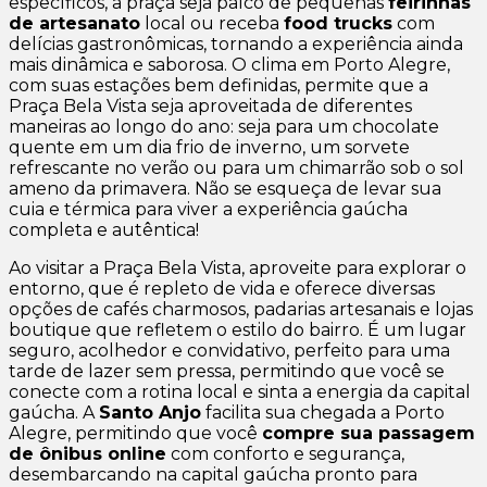
específicos, a praça seja palco de pequenas
feirinhas
de artesanato
local ou receba
food trucks
com
delícias gastronômicas, tornando a experiência ainda
mais dinâmica e saborosa. O clima em Porto Alegre,
com suas estações bem definidas, permite que a
Praça Bela Vista seja aproveitada de diferentes
maneiras ao longo do ano: seja para um chocolate
quente em um dia frio de inverno, um sorvete
refrescante no verão ou para um chimarrão sob o sol
ameno da primavera. Não se esqueça de levar sua
cuia e térmica para viver a experiência gaúcha
completa e autêntica!
Ao visitar a Praça Bela Vista, aproveite para explorar o
entorno, que é repleto de vida e oferece diversas
opções de cafés charmosos, padarias artesanais e lojas
boutique que refletem o estilo do bairro. É um lugar
seguro, acolhedor e convidativo, perfeito para uma
tarde de lazer sem pressa, permitindo que você se
conecte com a rotina local e sinta a energia da capital
gaúcha. A
Santo Anjo
facilita sua chegada a Porto
Alegre, permitindo que você
compre sua passagem
de ônibus online
com conforto e segurança,
desembarcando na capital gaúcha pronto para