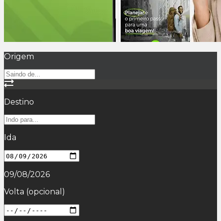
Origem
Destino
Ida
09/08/2026
Volta
(opcional)