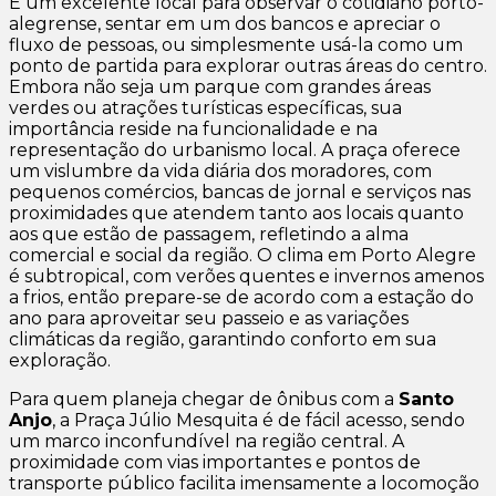
É um excelente local para observar o cotidiano porto-
alegrense, sentar em um dos bancos e apreciar o
fluxo de pessoas, ou simplesmente usá-la como um
ponto de partida para explorar outras áreas do centro.
Embora não seja um parque com grandes áreas
verdes ou atrações turísticas específicas, sua
importância reside na funcionalidade e na
representação do urbanismo local. A praça oferece
um vislumbre da vida diária dos moradores, com
pequenos comércios, bancas de jornal e serviços nas
proximidades que atendem tanto aos locais quanto
aos que estão de passagem, refletindo a alma
comercial e social da região. O clima em Porto Alegre
é subtropical, com verões quentes e invernos amenos
a frios, então prepare-se de acordo com a estação do
ano para aproveitar seu passeio e as variações
climáticas da região, garantindo conforto em sua
exploração.
Para quem planeja chegar de ônibus com a
Santo
Anjo
, a Praça Júlio Mesquita é de fácil acesso, sendo
um marco inconfundível na região central. A
proximidade com vias importantes e pontos de
transporte público facilita imensamente a locomoção