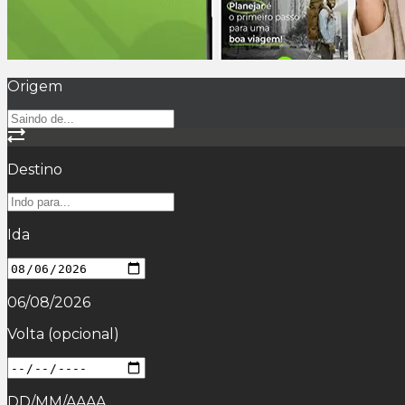
Origem
Destino
Ida
06/08/2026
Volta
(opcional)
DD/MM/AAAA