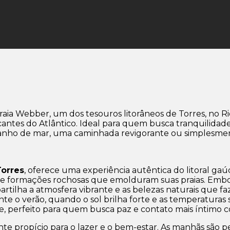
aia Webber, um dos tesouros litorâneos de Torres, no Ri
cantes do Atlântico. Ideal para quem busca tranquilidad
m banho de mar, uma caminhada revigorante ou simplesmen
Torres
, oferece uma experiência autêntica do litoral gaú
cos e formações rochosas que emolduram suas praias. Em
artilha a atmosfera vibrante e as belezas naturais que 
e o verão, quando o sol brilha forte e as temperaturas são
de, perfeito para quem busca paz e contato mais íntimo 
te propício para o lazer e o bem-estar. As manhãs são p