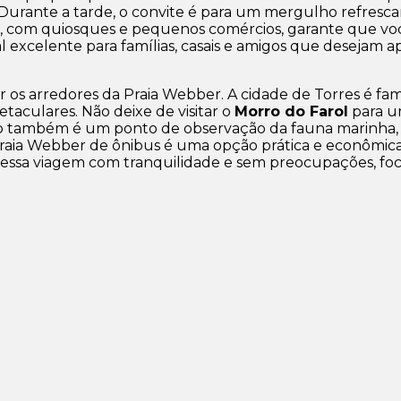
 Durante a tarde, o convite é para um mergulho refrescan
ma, com quiosques e pequenos comércios, garante que voc
l excelente para famílias, casais e amigos que desejam a
r os arredores da Praia Webber. A cidade de Torres é fa
taculares. Não deixe de visitar o
Morro do Farol
para um
gião também é um ponto de observação da
fauna marinha
à Praia Webber de ônibus é uma opção prática e econômica 
 dessa viagem com tranquilidade e sem preocupações, f