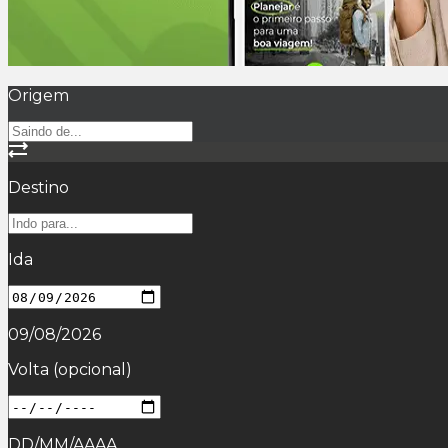
Origem
Destino
Ida
09/08/2026
Volta
(opcional)
DD/MM/AAAA