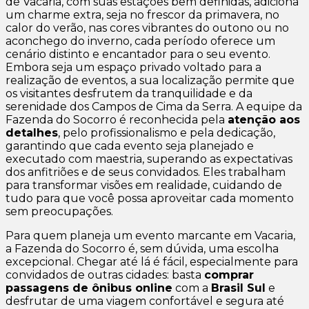
de Vacaria, com suas estações bem definidas, adiciona
um charme extra, seja no frescor da primavera, no
calor do verão, nas cores vibrantes do outono ou no
aconchego do inverno, cada período oferece um
cenário distinto e encantador para o seu evento.
Embora seja um espaço privado voltado para a
realização de eventos, a sua localização permite que
os visitantes desfrutem da tranquilidade e da
serenidade dos Campos de Cima da Serra. A equipe da
Fazenda do Socorro é reconhecida pela
atenção aos
detalhes
, pelo profissionalismo e pela dedicação,
garantindo que cada evento seja planejado e
executado com maestria, superando as expectativas
dos anfitriões e de seus convidados. Eles trabalham
para transformar visões em realidade, cuidando de
tudo para que você possa aproveitar cada momento
sem preocupações.
Para quem planeja um evento marcante em Vacaria,
a Fazenda do Socorro é, sem dúvida, uma escolha
excepcional. Chegar até lá é fácil, especialmente para
convidados de outras cidades: basta
comprar
passagens de ônibus online
com a
Brasil Sul
e
desfrutar de uma viagem confortável e segura até