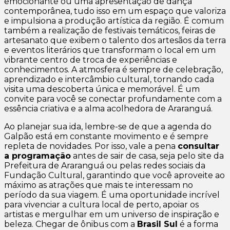
emocionante ou uma apresentação de dança
contemporânea, tudo isso em um espaço que valoriza
e impulsiona a produção artística da região. É comum
também a realização de festivais temáticos, feiras de
artesanato que exibem o talento dos artesãos da terra
e eventos literários que transformam o local em um
vibrante centro de troca de experiências e
conhecimentos. A atmosfera é sempre de celebração,
aprendizado e intercâmbio cultural, tornando cada
visita uma descoberta única e memorável. É um
convite para você se conectar profundamente com a
essência criativa e a alma acolhedora de Araranguá.
Ao planejar sua ida, lembre-se de que a agenda do
Galpão está em constante movimento e é sempre
repleta de novidades. Por isso, vale a pena
consultar
a programação
antes de sair de casa, seja pelo site da
Prefeitura de Araranguá ou pelas redes sociais da
Fundação Cultural, garantindo que você aproveite ao
máximo as atrações que mais te interessam no
período da sua viagem. É uma oportunidade incrível
para vivenciar a cultura local de perto, apoiar os
artistas e mergulhar em um universo de inspiração e
beleza. Chegar de ônibus com a
Brasil Sul
é a forma