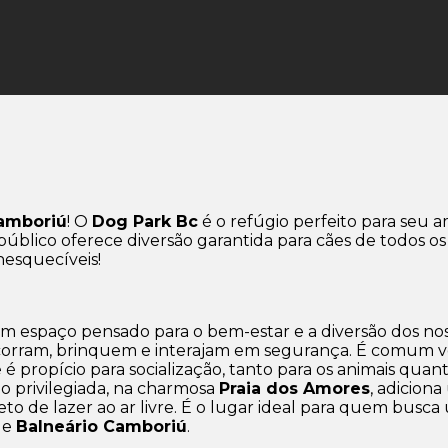
Camboriú
! O
Dog Park Bc
é o refúgio perfeito para seu a
 público oferece diversão garantida para cães de todos
nesquecíveis!
 um espaço pensado para o bem-estar e a diversão dos n
corram, brinquem e interajam em segurança. É comum ver
é propício para socialização, tanto para os animais qua
ão privilegiada, na charmosa
Praia dos Amores
, adicion
leto de lazer ao ar livre. É o lugar ideal para quem bu
de
Balneário Camboriú
.