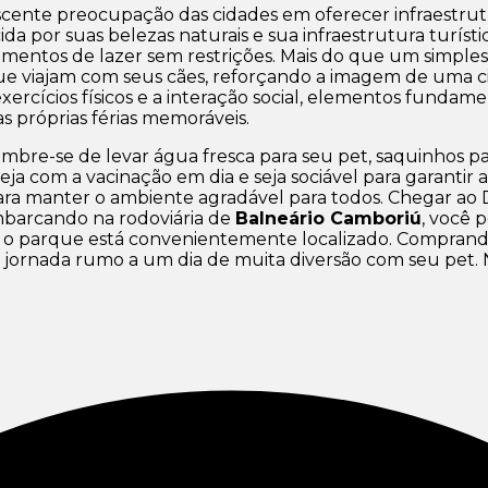
scente preocupação das cidades em oferecer infraestrut
a por suas belezas naturais e sua infraestrutura turísti
entos de lazer sem restrições. Mais do que um simple
 que viajam com seus cães, reforçando a imagem de uma 
xercícios físicos e a interação social, elementos fundam
 próprias férias memoráveis.
lembre-se de levar água fresca para seu pet, saquinhos pa
ja com a vacinação em dia e seja sociável para garantir
ra manter o ambiente agradável para todos. Chegar ao D
mbarcando na rodoviária de
Balneário Camboriú
, você 
e o parque está convenientemente localizado. Compran
sua jornada rumo a um dia de muita diversão com seu pet.