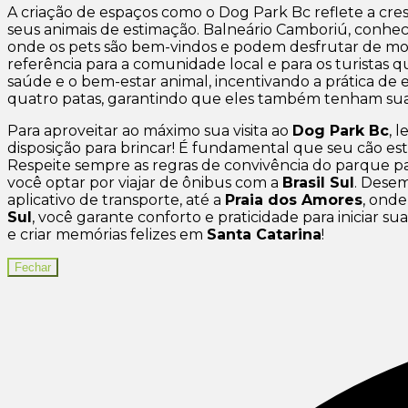
A criação de espaços como o Dog Park Bc reflete a cre
seus animais de estimação. Balneário Camboriú, conhecid
onde os pets são bem-vindos e podem desfrutar de mom
referência para a comunidade local e para os turistas
saúde e o bem-estar animal, incentivando a prática de e
quatro patas, garantindo que eles também tenham suas
Para aproveitar ao máximo sua visita ao
Dog Park Bc
, 
disposição para brincar! É fundamental que seu cão este
Respeite sempre as regras de convivência do parque pa
você optar por viajar de ônibus com a
Brasil Sul
. Dese
aplicativo de transporte, até a
Praia dos Amores
, ond
Sul
, você garante conforto e praticidade para iniciar 
e criar memórias felizes em
Santa Catarina
!
Fechar