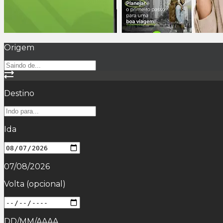
Origem
Destino
Ida
07/08/2026
Volta
(opcional)
DD/MM/AAAA