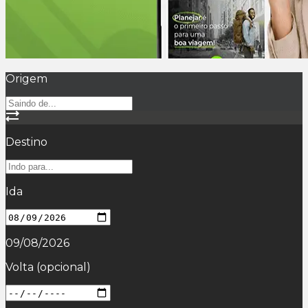
Origem
Destino
Ida
09/08/2026
Volta
(opcional)