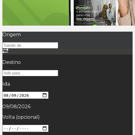
Origem
Destino
Ida
09/08/2026
Volta
(opcional)