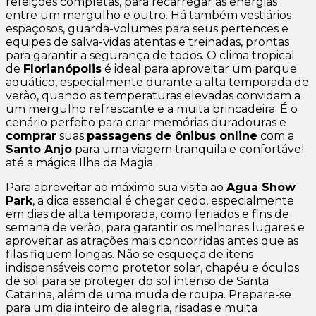
refeições completas, para recarregar as energias
entre um mergulho e outro. Há também vestiários
espaçosos, guarda-volumes para seus pertences e
equipes de salva-vidas atentas e treinadas, prontas
para garantir a segurança de todos. O clima tropical
de
Florianópolis
é ideal para aproveitar um parque
aquático, especialmente durante a alta temporada de
verão, quando as temperaturas elevadas convidam a
um mergulho refrescante e a muita brincadeira. É o
cenário perfeito para criar memórias duradouras e
comprar
suas
passagens de ônibus online
com a
Santo Anjo
para uma viagem tranquila e confortável
até a mágica Ilha da Magia.
Para aproveitar ao máximo sua visita ao
Agua Show
Park
, a dica essencial é chegar cedo, especialmente
em dias de alta temporada, como feriados e fins de
semana de verão, para garantir os melhores lugares e
aproveitar as atrações mais concorridas antes que as
filas fiquem longas. Não se esqueça de itens
indispensáveis como protetor solar, chapéu e óculos
de sol para se proteger do sol intenso de Santa
Catarina, além de uma muda de roupa. Prepare-se
para um dia inteiro de alegria, risadas e muita