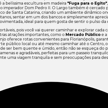
é a belíssima escultura em madeira
"Fuga para o Egito"
do imperador Dom Pedro II. O Largo também é cercado por
rico de Santa Catarina, criando um ambiente dinâmico o
politanos, sentar em um dos bancos e simplesmente aprec
imentada, ideal para quem gosta de sentir o pulso da c
fortáveis, pois você vai querer caminhar e explorar cada 
outras atrações importantes, como o
Mercado Público
e a
Anjo oferece rotas convenientes para Florianópolis, gar
rte público local ou até mesmo caminhar até o Centro, 
 pode ser bem quente e úmido, então não se esqueça do p
menas e agradáveis, perfeitas para um passeio tranquilo
te uma viagem tranquila e sem preocupações para descob