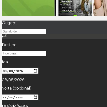
Origem
Destino
Ida
08/08/2026
Volta
(opcional)
DD/MM/AAAA