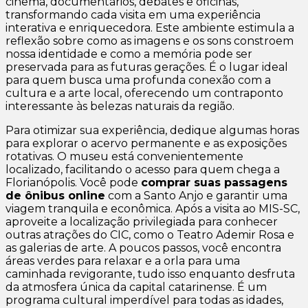
cinema, documentários, debates e oficinas,
transformando cada visita em uma experiência
interativa e enriquecedora. Este ambiente estimula a
reflexão sobre como as imagens e os sons constroem
nossa identidade e como a memória pode ser
preservada para as futuras gerações. É o lugar ideal
para quem busca uma profunda conexão com a
cultura e a arte local, oferecendo um contraponto
interessante às belezas naturais da região.
Para otimizar sua experiência, dedique algumas horas
para explorar o acervo permanente e as exposições
rotativas. O museu está convenientemente
localizado, facilitando o acesso para quem chega a
Florianópolis. Você pode
comprar suas passagens
de ônibus online
com a Santo Anjo e garantir uma
viagem tranquila e econômica. Após a visita ao MIS-SC,
aproveite a localização privilegiada para conhecer
outras atrações do CIC, como o Teatro Ademir Rosa e
as galerias de arte. A poucos passos, você encontra
áreas verdes para relaxar e a orla para uma
caminhada revigorante, tudo isso enquanto desfruta
da atmosfera única da capital catarinense. É um
programa cultural imperdível para todas as idades,