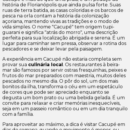
história de Florianópolis que ainda pulsa forte. Suas
ruas de terra batida, as casas coloridas e os barcos de
pesca na orla contam a história da colonização
açoriana, mantendo vivas as tradições e o modo de
vida simples. O nome "Cacupé" tem origem tupi-
guarani e significa "atrás do morro", uma descrição
perfeita para sua localização abrigada e serena. É um
lugar para caminhar sem pressa, observar a rotina dos
pescadores e se deixar levar pela paisagem.
A experiência em Cacupé não estaria completa sem
provar sua
culinária local
. Os restaurantes à beira-
mar são famosos por servir ostras fresquinhas, peixes e
frutos do mar preparados com maestria, muitos deles
pescados no mesmo dia. O pôr do sol, um dos mais
bonitos da ilha, transforma o céu em um espetáculo
de cores que pode ser apreciado enquanto se
degusta um bom prato ou uma bebida gelada. É um
convite para relaxar e criar memórias inesquecíveis,
seja em um passeio romântico ou em um dia tranquilo
com a família.
Para aproveitar ao máximo, a dica é visitar Cacupé em
dias de semana, quando o movimento é menor, ou