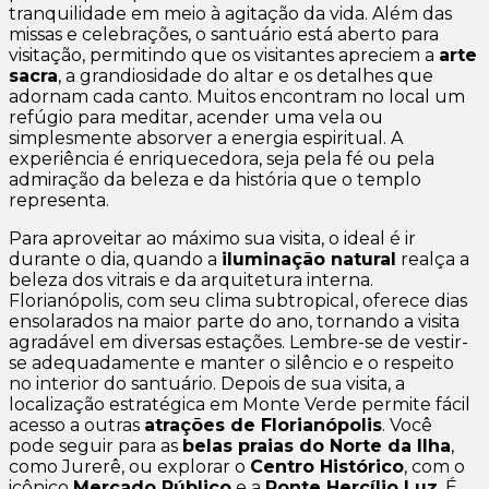
tranquilidade em meio à agitação da vida. Além das
missas e celebrações, o santuário está aberto para
visitação, permitindo que os visitantes apreciem a
arte
sacra
, a grandiosidade do altar e os detalhes que
adornam cada canto. Muitos encontram no local um
refúgio para meditar, acender uma vela ou
simplesmente absorver a energia espiritual. A
experiência é enriquecedora, seja pela fé ou pela
admiração da beleza e da história que o templo
representa.
Para aproveitar ao máximo sua visita, o ideal é ir
durante o dia, quando a
iluminação natural
realça a
beleza dos vitrais e da arquitetura interna.
Florianópolis, com seu clima subtropical, oferece dias
ensolarados na maior parte do ano, tornando a visita
agradável em diversas estações. Lembre-se de vestir-
se adequadamente e manter o silêncio e o respeito
no interior do santuário. Depois de sua visita, a
localização estratégica em Monte Verde permite fácil
acesso a outras
atrações de Florianópolis
. Você
pode seguir para as
belas praias do Norte da Ilha
,
como Jurerê, ou explorar o
Centro Histórico
, com o
icônico
Mercado Público
e a
Ponte Hercílio Luz
. É