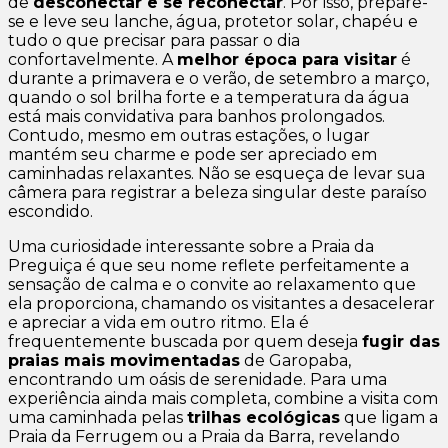
de
desconectar e se reconectar
. Por isso, prepare-
se e leve seu lanche, água, protetor solar, chapéu e
tudo o que precisar para passar o dia
confortavelmente. A
melhor época para visitar
é
durante a primavera e o verão, de setembro a março,
quando o sol brilha forte e a temperatura da água
está mais convidativa para banhos prolongados.
Contudo, mesmo em outras estações, o lugar
mantém seu charme e pode ser apreciado em
caminhadas relaxantes. Não se esqueça de levar sua
câmera para registrar a beleza singular deste paraíso
escondido.
Uma curiosidade interessante sobre a Praia da
Preguiça é que seu nome reflete perfeitamente a
sensação de calma e o convite ao relaxamento que
ela proporciona, chamando os visitantes a desacelerar
e apreciar a vida em outro ritmo. Ela é
frequentemente buscada por quem deseja
fugir das
praias mais movimentadas
de Garopaba,
encontrando um oásis de serenidade. Para uma
experiência ainda mais completa, combine a visita com
uma caminhada pelas
trilhas ecológicas
que ligam a
Praia da Ferrugem ou a Praia da Barra, revelando