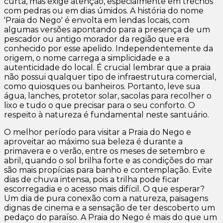
curta, mas exige atenção, especialmente em trechos
com pedras ou em dias úmidos. A história do nome
'Praia do Nego' é envolta em lendas locais, com
algumas versões apontando para a presença de um
pescador ou antigo morador da região que era
conhecido por esse apelido. Independentemente da
origem, o nome carrega a simplicidade e a
autenticidade do local. É crucial lembrar que a praia
não possui qualquer tipo de infraestrutura comercial,
como quiosques ou banheiros. Portanto, leve sua
água, lanches, protetor solar, sacolas para recolher o
lixo e tudo o que precisar para o seu conforto. O
respeito à natureza é fundamental neste santuário.
O melhor período para visitar a Praia do Nego e
aproveitar ao máximo sua beleza é durante a
primavera e o verão, entre os meses de setembro e
abril, quando o sol brilha forte e as condições do mar
são mais propícias para banho e contemplação. Evite
dias de chuva intensa, pois a trilha pode ficar
escorregadia e o acesso mais difícil. O que esperar?
Um dia de pura conexão com a natureza, paisagens
dignas de cinema e a sensação de ter descoberto um
pedaço do paraíso. A Praia do Nego é mais do que um