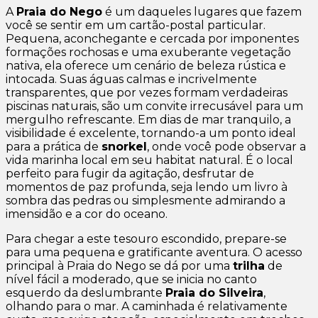
A
Praia do Nego
é um daqueles lugares que fazem
você se sentir em um cartão-postal particular.
Pequena, aconchegante e cercada por imponentes
formações rochosas e uma exuberante vegetação
nativa, ela oferece um cenário de beleza rústica e
intocada. Suas águas calmas e incrivelmente
transparentes, que por vezes formam verdadeiras
piscinas naturais, são um convite irrecusável para um
mergulho refrescante. Em dias de mar tranquilo, a
visibilidade é excelente, tornando-a um ponto ideal
para a prática de
snorkel
, onde você pode observar a
vida marinha local em seu habitat natural. É o local
perfeito para fugir da agitação, desfrutar de
momentos de paz profunda, seja lendo um livro à
sombra das pedras ou simplesmente admirando a
imensidão e a cor do oceano.
Para chegar a este tesouro escondido, prepare-se
para uma pequena e gratificante aventura. O acesso
principal à Praia do Nego se dá por uma
trilha
de
nível fácil a moderado, que se inicia no canto
esquerdo da deslumbrante
Praia do Silveira
,
olhando para o mar. A caminhada é relativamente