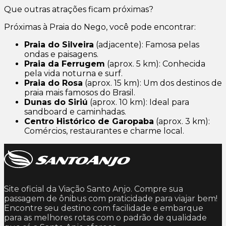
Que outras atrações ficam próximas?
Próximas à Praia do Nego, você pode encontrar:
Praia do Silveira
(adjacente): Famosa pelas
ondas e paisagens.
Praia da Ferrugem
(aprox. 5 km): Conhecida
pela vida noturna e surf.
Praia do Rosa
(aprox. 15 km): Um dos destinos de
praia mais famosos do Brasil.
Dunas do Siriú
(aprox. 10 km): Ideal para
sandboard e caminhadas.
Centro Histórico de Garopaba
(aprox. 3 km):
Comércios, restaurantes e charme local.
Site oficial da Viação Santo Anjo. Compre sua
passagem de ônibus com praticidade para viajar bem!
Encontre seu destino com facilidade e embarque
para as melhores rotas com o padrão de qualidade