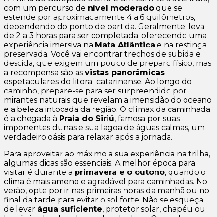
com um percurso de
nível moderado
que se
estende por aproximadamente 4 a 6 quilômetros,
dependendo do ponto de partida. Geralmente, leva
de 2 a 3 horas para ser completada, oferecendo uma
experiência imersiva na
Mata Atlântica
e na restinga
preservada. Você vai encontrar trechos de subida e
descida, que exigem um pouco de preparo físico, mas
a recompensa são as
vistas panorâmicas
espetaculares do litoral catarinense. Ao longo do
caminho, prepare-se para ser surpreendido por
mirantes naturais que revelam a imensidão do oceano
e a beleza intocada da região. O clímax da caminhada
é a chegada à
Praia do Siriú
, famosa por suas
imponentes dunas e sua lagoa de águas calmas, um
verdadeiro oásis para relaxar após a jornada.
Para aproveitar ao máximo a sua experiência na trilha,
algumas dicas são essenciais. A melhor época para
visitar é durante a
primavera e o outono
, quando o
clima é mais ameno e agradável para caminhadas. No
verão, opte por ir nas primeiras horas da manhã ou no
final da tarde para evitar o sol forte. Não se esqueça
de levar
água suficiente
, protetor solar, chapéu ou