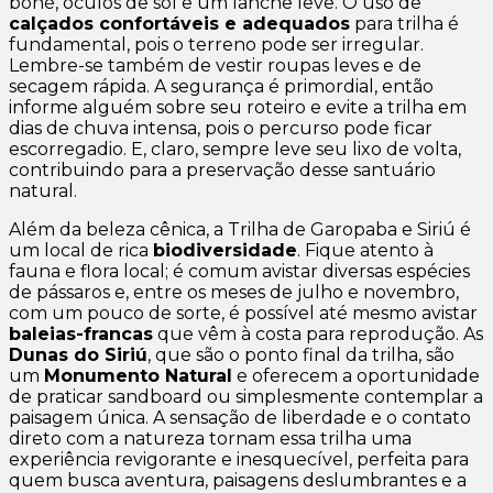
boné, óculos de sol e um lanche leve. O uso de
calçados confortáveis e adequados
para trilha é
fundamental, pois o terreno pode ser irregular.
Lembre-se também de vestir roupas leves e de
secagem rápida. A segurança é primordial, então
informe alguém sobre seu roteiro e evite a trilha em
dias de chuva intensa, pois o percurso pode ficar
escorregadio. E, claro, sempre leve seu lixo de volta,
contribuindo para a preservação desse santuário
natural.
Além da beleza cênica, a Trilha de Garopaba e Siriú é
um local de rica
biodiversidade
. Fique atento à
fauna e flora local; é comum avistar diversas espécies
de pássaros e, entre os meses de julho e novembro,
com um pouco de sorte, é possível até mesmo avistar
baleias-francas
que vêm à costa para reprodução. As
Dunas do Siriú
, que são o ponto final da trilha, são
um
Monumento Natural
e oferecem a oportunidade
de praticar sandboard ou simplesmente contemplar a
paisagem única. A sensação de liberdade e o contato
direto com a natureza tornam essa trilha uma
experiência revigorante e inesquecível, perfeita para
quem busca aventura, paisagens deslumbrantes e a