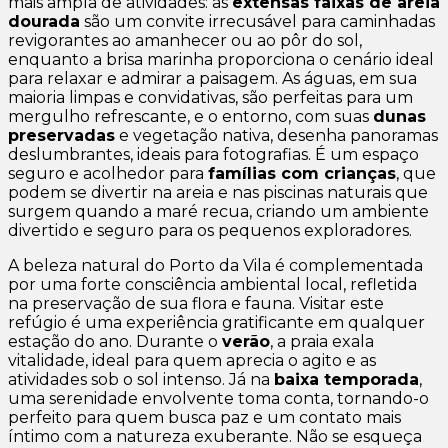
mais ampla de atividades: as
extensas faixas de areia
dourada
são um convite irrecusável para caminhadas
revigorantes ao amanhecer ou ao pôr do sol,
enquanto a brisa marinha proporciona o cenário ideal
para relaxar e admirar a paisagem. As águas, em sua
maioria limpas e convidativas, são perfeitas para um
mergulho refrescante, e o entorno, com suas
dunas
preservadas
e vegetação nativa, desenha panoramas
deslumbrantes, ideais para fotografias. É um espaço
seguro e acolhedor para
famílias com crianças
, que
podem se divertir na areia e nas piscinas naturais que
surgem quando a maré recua, criando um ambiente
divertido e seguro para os pequenos exploradores.
A beleza natural do Porto da Vila é complementada
por uma forte consciência ambiental local, refletida
na preservação de sua flora e fauna. Visitar este
refúgio é uma experiência gratificante em qualquer
estação do ano. Durante o
verão
, a praia exala
vitalidade, ideal para quem aprecia o agito e as
atividades sob o sol intenso. Já na
baixa temporada
,
uma serenidade envolvente toma conta, tornando-o
perfeito para quem busca paz e um contato mais
íntimo com a natureza exuberante. Não se esqueça