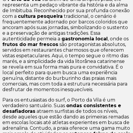
representa um pedaço vibrante da história e da alma
de Imbituba. Reconhecido por sua profunda conexão
com a
cultura pesqueira
tradicional, o cenário é
frequentemente adornado por barcos coloridos que
ancoram após suas jornadas, simbolizando o sustento
e a preservação de antigas tradições. Essa
autenticidade permeia a
gastronomia local
, onde os
frutos do mar frescos
são protagonistas absolutos,
servidos em restaurantes charmosos que oferecem
vistas espetaculares. Aqui, o tempo segue o ritmo das
marés, e a simplicidade da vida litorânea catarinense
se revela em sua forma mais pura e convidativa. É o
local perfeito para quem busca uma experiência
genuína, distante do burburinho das praias mais
comerciais, mas com toda a estrutura necessária para
desfrutar de momentos inesquecíveis.
Para os entusiastas do surf, o Porto da Vila é um
verdadeiro santuário. Suas
ondas consistentes e
desafiadoras
atraem surfistas de todos os níveis,
desde aqueles que estão dando as primeiras remadas
em escolas locais até atletas experientes em busca de
adrenalina. Contudo, a praia oferece uma gama muito