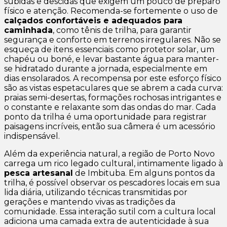
subidas e descidas que exigem um pouco de preparo
físico e atenção. Recomenda-se fortemente o uso de
calçados confortáveis e adequados para
caminhada
, como tênis de trilha, para garantir
segurança e conforto em terrenos irregulares. Não se
esqueça de itens essenciais como protetor solar, um
chapéu ou boné, e levar bastante água para manter-
se hidratado durante a jornada, especialmente em
dias ensolarados. A recompensa por este esforço físico
são as vistas espetaculares que se abrem a cada curva:
praias semi-desertas, formações rochosas intrigantes e
o constante e relaxante som das ondas do mar. Cada
ponto da trilha é uma oportunidade para registrar
paisagens incríveis, então sua câmera é um acessório
indispensável.
Além da experiência natural, a região de Porto Novo
carrega um rico legado cultural, intimamente ligado à
pesca artesanal
de Imbituba. Em alguns pontos da
trilha, é possível observar os pescadores locais em sua
lida diária, utilizando técnicas transmitidas por
gerações e mantendo vivas as tradições da
comunidade. Essa interação sutil com a cultura local
adiciona uma camada extra de autenticidade à sua