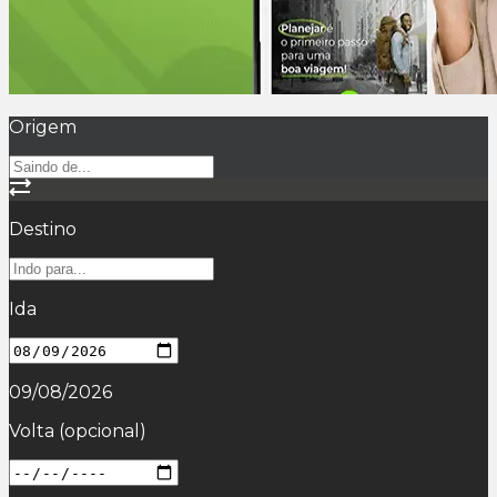
Origem
Destino
Ida
09/08/2026
Volta
(opcional)