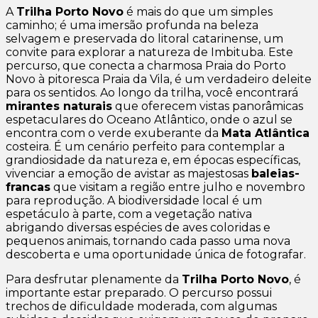
A
Trilha Porto Novo
é mais do que um simples
caminho; é uma imersão profunda na beleza
selvagem e preservada do litoral catarinense, um
convite para explorar a natureza de Imbituba. Este
percurso, que conecta a charmosa Praia do Porto
Novo à pitoresca Praia da Vila, é um verdadeiro deleite
para os sentidos. Ao longo da trilha, você encontrará
mirantes naturais
que oferecem vistas panorâmicas
espetaculares do Oceano Atlântico, onde o azul se
encontra com o verde exuberante da
Mata Atlântica
costeira. É um cenário perfeito para contemplar a
grandiosidade da natureza e, em épocas específicas,
vivenciar a emoção de avistar as majestosas
baleias-
francas
que visitam a região entre julho e novembro
para reprodução. A biodiversidade local é um
espetáculo à parte, com a vegetação nativa
abrigando diversas espécies de aves coloridas e
pequenos animais, tornando cada passo uma nova
descoberta e uma oportunidade única de fotografar.
Para desfrutar plenamente da
Trilha Porto Novo
, é
importante estar preparado. O percurso possui
trechos de dificuldade moderada, com algumas