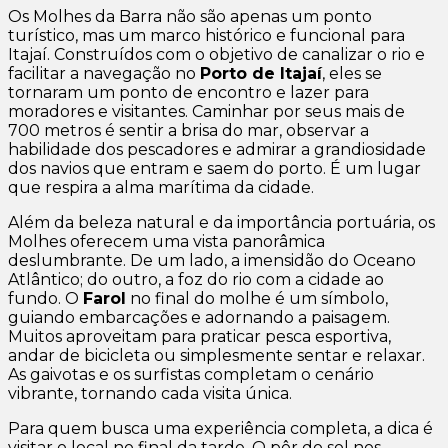
Os Molhes da Barra não são apenas um ponto
turístico, mas um marco histórico e funcional para
Itajaí. Construídos com o objetivo de canalizar o rio e
facilitar a navegação no
Porto de Itajaí
, eles se
tornaram um ponto de encontro e lazer para
moradores e visitantes. Caminhar por seus mais de
700 metros é sentir a brisa do mar, observar a
habilidade dos pescadores e admirar a grandiosidade
dos navios que entram e saem do porto. É um lugar
que respira a alma marítima da cidade.
Além da beleza natural e da importância portuária, os
Molhes oferecem uma vista panorâmica
deslumbrante. De um lado, a imensidão do Oceano
Atlântico; do outro, a foz do rio com a cidade ao
fundo. O
Farol
no final do molhe é um símbolo,
guiando embarcações e adornando a paisagem.
Muitos aproveitam para praticar pesca esportiva,
andar de bicicleta ou simplesmente sentar e relaxar.
As gaivotas e os surfistas completam o cenário
vibrante, tornando cada visita única.
Para quem busca uma experiência completa, a dica é
visitar o local no final da tarde. O pôr do sol nos