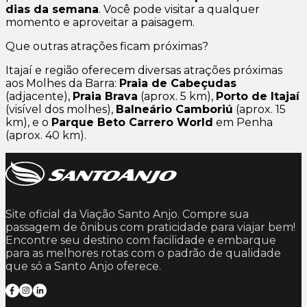
dias da semana
. Você pode visitar a qualquer
momento e aproveitar a paisagem.
Que outras atrações ficam próximas?
Itajaí e região oferecem diversas atrações próximas
aos Molhes da Barra:
Praia de Cabeçudas
(adjacente),
Praia Brava
(aprox. 5 km),
Porto de Itajaí
(visível dos molhes),
Balneário Camboriú
(aprox. 15
km), e o
Parque Beto Carrero World
em Penha
(aprox. 40 km).
Site oficial da Viação Santo Anjo. Compre sua
passagem de ônibus com praticidade para viajar bem!
Encontre seu destino com facilidade e embarque
para as melhores rotas com o padrão de qualidade
que só a Santo Anjo oferece.