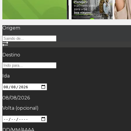
Origem
Destino
Ida
08/08/2026
Volta
(opcional)
DD/MM/AAAA