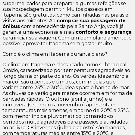
supermercados para preparar algumas refeições se
sua hospedagem permitir. Muitos passeios em
Itapema são gratuitos, como caminhadas nas praias e
visitas aos mirantes. Ao
comprar sua passagem de
ônibus
com antecedência pela Santo Anjo, você já
garante uma economia e mais
conforto e segurança
para iniciar sua viagem. Com um bom planejamento, é
possível aproveitar Itapema sem gastar muito.
Como é o clima em Itapema durante o ano?
O clima em Itapema é classificado como subtropical
úmido, caracterizado por temperaturas agradáveis ao
longo da maior parte do ano. Os verões (dezembro a
março) são quentes e úmidos, com médias que
variam entre 25°C e 30°C, ideais para o banho de mar.
As chuvas de verão geralmente ocorrem em forma de
pancadas rápidas. O outono (abril a junho) e a
primavera (setembro a novembro) apresentam
temperaturas mais amenas, em torno de 20°C a 25°C,
com menor índice pluviométrico, tornando-os
períodos muito agradáveis para passeios e atividades
ao ar livre. Os invernos (julho e agosto) são brandos,
com temperaturas médias entre 15°C e 20°C, e