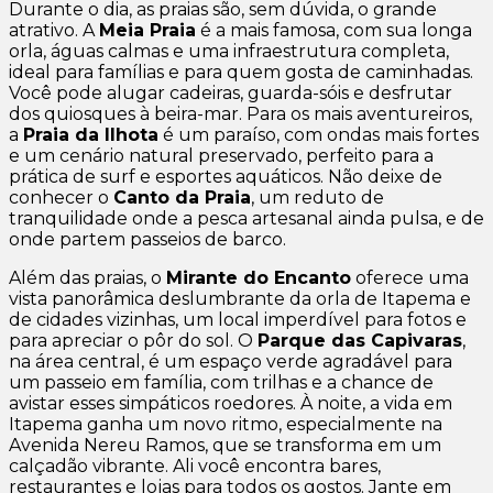
Durante o dia, as praias são, sem dúvida, o grande
atrativo. A
Meia Praia
é a mais famosa, com sua longa
orla, águas calmas e uma infraestrutura completa,
ideal para famílias e para quem gosta de caminhadas.
Você pode alugar cadeiras, guarda-sóis e desfrutar
dos quiosques à beira-mar. Para os mais aventureiros,
a
Praia da Ilhota
é um paraíso, com ondas mais fortes
e um cenário natural preservado, perfeito para a
prática de surf e esportes aquáticos. Não deixe de
conhecer o
Canto da Praia
, um reduto de
tranquilidade onde a pesca artesanal ainda pulsa, e de
onde partem passeios de barco.
Além das praias, o
Mirante do Encanto
oferece uma
vista panorâmica deslumbrante da orla de Itapema e
de cidades vizinhas, um local imperdível para fotos e
para apreciar o pôr do sol. O
Parque das Capivaras
,
na área central, é um espaço verde agradável para
um passeio em família, com trilhas e a chance de
avistar esses simpáticos roedores. À noite, a vida em
Itapema ganha um novo ritmo, especialmente na
Avenida Nereu Ramos, que se transforma em um
calçadão vibrante. Ali você encontra bares,
restaurantes e lojas para todos os gostos. Jante em