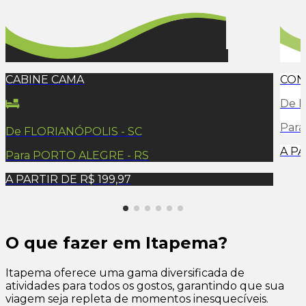
CABINE CAMA
CON
De
F
Par
De
FLORIANÓPOLIS - SC
A P
Para
PORTO ALEGRE - RS
A PARTIR DE
R$ 199,97
O que fazer em Itapema?
Itapema oferece uma gama diversificada de
atividades para todos os gostos, garantindo que sua
viagem seja repleta de momentos inesquecíveis.