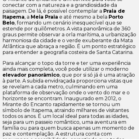
conectar com a natureza e a grandiosidade da
paisagem. De lá, é possível contemplar a
Praia de
Itapema
, a
Meia Praia
e até mesmo a bela
Porto
Belo
, formando um cenário inesquecível que se
estende por quilômetros. A vista panorâmica de 360
graus permite observar a orla marítima, a urbanização
harmoniosa da cidade e o verde exuberante da Mata
Atlântica que abraça a região. É um ponto estratégico
para entender a geografia costeira de Santa Catarina.
Para alcançar o topo da torre e ter uma experiência
ainda mais completa, você pode utilizar o moderno
elevador panorâmico
, que por si só já é uma atração
à parte. A subida envidraçada proporciona vistas que
se revelam a cada metro, culminando em uma
plataforma de observação onde o vento do mar e o
horizonte se encontram. Inaugurado em 2012, o
Mirante do Encanto rapidamente se tornou um
símbolo de Itapema, atraindo milhares de visitantes
todos os anos. É um local ideal para todas as idades,
seja para um passeio romântico, uma aventura em
família ou para quem busca apenas um momento de
paz e contemplação. A estrutura conta com