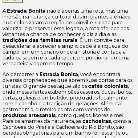
A
Estrada Bonita
não é apenas uma rota, mas uma
imersão na herança cultural dos imigrantes alemães
que colonizaram a região de Joinville. Criada para
valorizar e preservar esse legado, a rota oferece aos
visitantes a chance de conhecer o dia a dia e as
tradições das famílias rurais
. É um convite para
desacelerar e apreciar a simplicidade e a riqueza do
campo, em um cenário onde a história é contada a
cada paisagem e a cada sabor, proporcionando uma
verdadeira viagem no tempo.
Ao percorrer a
Estrada Bonita
, você encontrará
diversas propriedades que abrem suas portas para os
turistas. O grande destaque são os
cafés coloniais
,
onde mesas fartas exibem pães caseiros, cucas, bolos,
tortas, geleias e embutidos produzidos localmente
com o carinho e a tradição de gerações. Além da
gastronomia, o roteiro conta com vendas de
produtos artesanais
, como queijos, licores e mel.
Para os amantes da natureza, as
cachoeiras
, como a
Cachoeira do Piraí e a Cachoeira do Rio Bonito, são
paradas obrigatórias para um banho refrescante ou