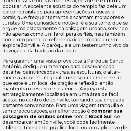
quermesses e outras manifestações de fé e cultura
popular. A excelente acústica do templo faz dele um
palco requisitado para apresentações musicais e
corais, que frequentemente encantam moradores e
turistas. Uma curiosidade notável é a sua torre, que se
ergue majestosamente na paisagem urbana, servindo
não apenas como um farol para os fiéis, mas também
como um ponto de referência icônico para quem
explora Joinville. A paróquia é um testemunho vivo da
devoção e da tradição da cidade.
Para garantir uma visita proveitosa à Paróquia Santo
Antônio, dedique um tempo para observar cada
detalhe: os intrincados vitrais, as esculturas, o altar-
mor e a arquitetura geral que inspira. Lembre-se de
que este é um local de oração e reflexão, então
mantenha o respeito e o silêncio. A igreja está
estrategicamente localizada em uma área de fácil
acesso no centro de Joinville, tornando sua chegada
bastante conveniente. Para uma viagem tranquila e
sem preocupações, a melhor opção é
comprar sua
passagem de ônibus online
com a
Brasil Sul
. Ao
desembarcar em Joinville, você pode facilmente
utilizar o transporte público local ou um aplicativo de