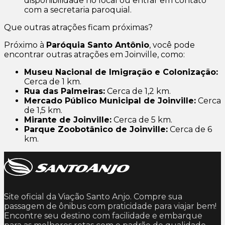
disponibilidade no local ou entrar em contato
com a secretaria paroquial.
Que outras atrações ficam próximas?
Próximo à
Paróquia Santo Antônio
, você pode
encontrar outras atrações em Joinville, como:
Museu Nacional de Imigração e Colonização:
Cerca de 1 km.
Rua das Palmeiras:
Cerca de 1,2 km.
Mercado Público Municipal de Joinville:
Cerca
de 1,5 km.
Mirante de Joinville:
Cerca de 5 km.
Parque Zoobotânico de Joinville:
Cerca de 6
km.
Site oficial da Viação Santo Anjo. Compre sua
passagem de ônibus com praticidade para viajar bem!
Encontre seu destino com facilidade e embarque