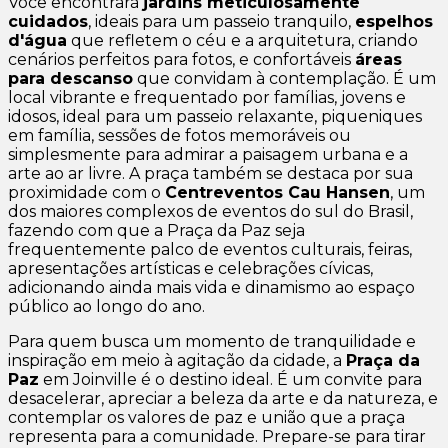
Você encontrará
jardins meticulosamente
cuidados
, ideais para um passeio tranquilo,
espelhos
d'água
que refletem o céu e a arquitetura, criando
cenários perfeitos para fotos, e confortáveis
áreas
para descanso
que convidam à contemplação. É um
local vibrante e frequentado por famílias, jovens e
idosos, ideal para um passeio relaxante, piqueniques
em família, sessões de fotos memoráveis ou
simplesmente para admirar a paisagem urbana e a
arte ao ar livre. A praça também se destaca por sua
proximidade com o
Centreventos Cau Hansen
, um
dos maiores complexos de eventos do sul do Brasil,
fazendo com que a Praça da Paz seja
frequentemente palco de eventos culturais, feiras,
apresentações artísticas e celebrações cívicas,
adicionando ainda mais vida e dinamismo ao espaço
público ao longo do ano.
Para quem busca um momento de tranquilidade e
inspiração em meio à agitação da cidade, a
Praça da
Paz
em Joinville é o destino ideal. É um convite para
desacelerar, apreciar a beleza da arte e da natureza, e
contemplar os valores de paz e união que a praça
representa para a comunidade. Prepare-se para tirar