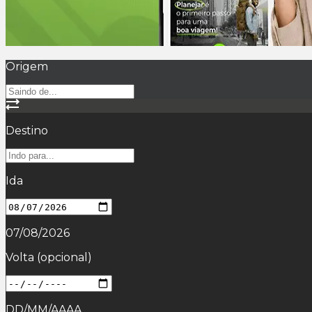
Origem
Destino
Ida
07/08/2026
Volta
(opcional)
DD/MM/AAAA