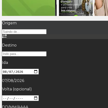
Origem
Destino
Ida
07/08/2026
Volta
(opcional)
DD/MM/AAAA