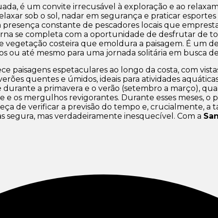
tuada, é um convite irrecusável à exploração e ao relax
a relaxar sob o sol, nadar em segurança e praticar espor
m a presença constante de pescadores locais que empres
caverna se completa com a oportunidade de desfrutar de 
nte vegetação costeira que emoldura a paisagem. É um 
gos ou até mesmo para uma jornada solitária em busca de
rece paisagens espetaculares ao longo da costa, com vist
s quentes e úmidos, ideais para atividades aquáticas, e
ão é durante a primavera e o verão (setembro a março), qu
vre e os mergulhos revigorantes. Durante esses meses, o
ça de verificar a previsão do tempo e, crucialmente, a t
as segura, mas verdadeiramente inesquecível. Com a
San