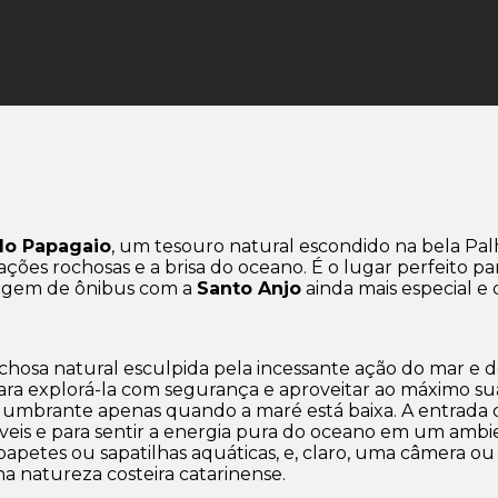
do Papagaio
, um tesouro natural escondido na bela Palh
ações rochosas e a brisa do oceano. É o lugar perfeito
viagem de ônibus com a
Santo Anjo
ainda mais especial e 
osa natural esculpida pela incessante ação do mar e d
ara explorá-la com segurança e aproveitar ao máximo sua
deslumbrante apenas quando a maré está baixa. A entrada
is e para sentir a energia pura do oceano em um ambient
petes ou sapatilhas aquáticas, e, claro, uma câmera ou c
na natureza costeira catarinense.