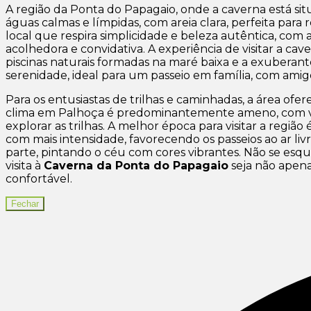
A região da Ponta do Papagaio, onde a caverna está si
águas calmas e límpidas, com areia clara, perfeita par
local que respira simplicidade e beleza autêntica, co
acolhedora e convidativa. A experiência de visitar a 
piscinas naturais formadas na maré baixa e a exubera
serenidade, ideal para um passeio em família, com ami
Para os entusiastas de trilhas e caminhadas, a área ofe
clima em Palhoça é predominantemente ameno, com verõe
explorar as trilhas. A melhor época para visitar a regi
com mais intensidade, favorecendo os passeios ao ar li
parte, pintando o céu com cores vibrantes. Não se esque
visita à
Caverna da Ponta do Papagaio
seja não apen
confortável.
Fechar