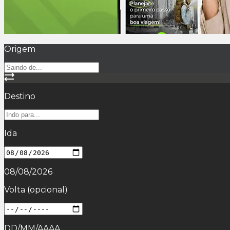
Origem
Destino
Ida
08/08/2026
Volta
(opcional)
DD/MM/AAAA