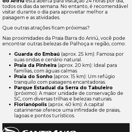
do Aririú
está aberta para visitação 24 horas por dia,
todos os dias da semana. No entanto, é recomendável
visitar durante o dia para aproveitar melhor a
paisagem e as atividades.
Que outras atrações ficam próximas?
Nas proximidades da Praia Barra do Aririú, você pode
encontrar outras belezas de Palhoça e região, como:
Guarda do Embaú
(aprox. 25 km): Famosa por
suas ondas e cenário natural.
Praia da Pinheira
(aprox. 20 km): Ideal para
famílias, com águas calmas.
Praia do Sonho
(aprox. 15 km): Um refúgio
tranquilo com paisagens encantadoras.
Parque Estadual da Serra do Tabuleiro
(próximo): A maior unidade de conservação de
SC, com diversas trilhas e belezas naturais.
Florianópolis
(aprox. 40 km): A capital
catarinense oferece uma infinidade de praias,
lagoas e pontos turísticos.