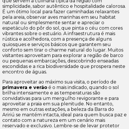
que servem a culinária típica da região com
simplicidade, sabor autêntico e hospitalidade calorosa.
É um ótimo local para fazer caminhadas relaxantes
pela areia, observar aves marinhas em seu habitat
natural ou simplesmente sentar e apreciar o
espetáculo do pôr do sol, que pinta o céu com cores
vibrantes sobre o estuário. A infraestrutura é mais
rústica e acolhedora, com a presença de alguns
quiosques e serviços básicos que garantem seu
conforto sem tirar o charme natural do lugar. Muitos
visitantes aproveitam para explorar a região de barco
ou pequenas embarcações, descobrindo enseadas
escondidas e a rica biodiversidade que prospera neste
encontro de águas.
Para aproveitar ao máximo sua visita, o período de
primavera e verão
é o mais indicado, quando o sol
brilha intensamente e as temperaturas são
convidativas para um mergulho revigorante e para
aproveitar a praia em sua plenitude. No entanto,
mesmo em outras estações, a beleza da Barra do
Aririú se mantém intacta, ideal para quem busca paz e
contato com a natureza em um cenário mais
reservado e exclusivo. Lembre-se de levar protetor