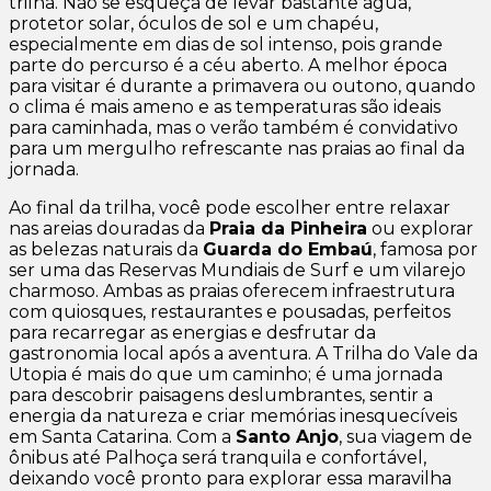
trilha. Não se esqueça de levar bastante água,
protetor solar, óculos de sol e um chapéu,
especialmente em dias de sol intenso, pois grande
parte do percurso é a céu aberto. A melhor época
para visitar é durante a primavera ou outono, quando
o clima é mais ameno e as temperaturas são ideais
para caminhada, mas o verão também é convidativo
para um mergulho refrescante nas praias ao final da
jornada.
Ao final da trilha, você pode escolher entre relaxar
nas areias douradas da
Praia da Pinheira
ou explorar
as belezas naturais da
Guarda do Embaú
, famosa por
ser uma das Reservas Mundiais de Surf e um vilarejo
charmoso. Ambas as praias oferecem infraestrutura
com quiosques, restaurantes e pousadas, perfeitos
para recarregar as energias e desfrutar da
gastronomia local após a aventura. A Trilha do Vale da
Utopia é mais do que um caminho; é uma jornada
para descobrir paisagens deslumbrantes, sentir a
energia da natureza e criar memórias inesquecíveis
em Santa Catarina. Com a
Santo Anjo
, sua viagem de
ônibus até Palhoça será tranquila e confortável,
deixando você pronto para explorar essa maravilha