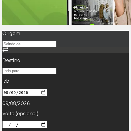
Origem
Destino
Ida
09/08/2026
Volta
(opcional)