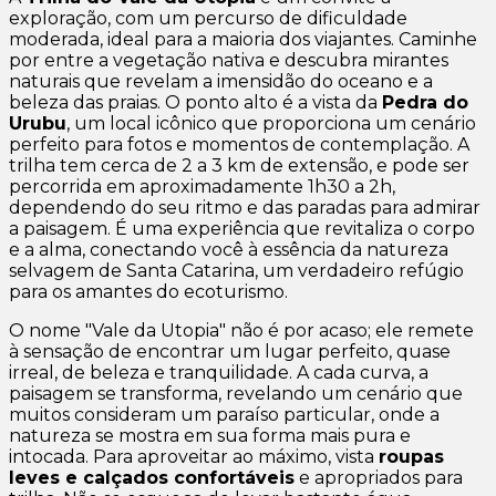
exploração, com um percurso de dificuldade
moderada, ideal para a maioria dos viajantes. Caminhe
por entre a vegetação nativa e descubra mirantes
naturais que revelam a imensidão do oceano e a
beleza das praias. O ponto alto é a vista da
Pedra do
Urubu
, um local icônico que proporciona um cenário
perfeito para fotos e momentos de contemplação. A
trilha tem cerca de 2 a 3 km de extensão, e pode ser
percorrida em aproximadamente 1h30 a 2h,
dependendo do seu ritmo e das paradas para admirar
a paisagem. É uma experiência que revitaliza o corpo
e a alma, conectando você à essência da natureza
selvagem de Santa Catarina, um verdadeiro refúgio
para os amantes do ecoturismo.
O nome "Vale da Utopia" não é por acaso; ele remete
à sensação de encontrar um lugar perfeito, quase
irreal, de beleza e tranquilidade. A cada curva, a
paisagem se transforma, revelando um cenário que
muitos consideram um paraíso particular, onde a
natureza se mostra em sua forma mais pura e
intocada. Para aproveitar ao máximo, vista
roupas
leves e calçados confortáveis
e apropriados para